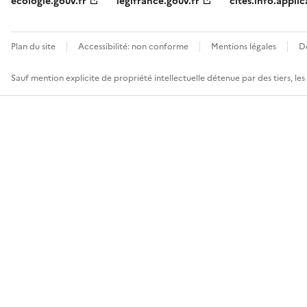
ecologie.gouv.fr
legifrance.gouv.fr
cites.info.applic
Plan du site
Accessibilité: non conforme
Mentions légales
D
Sauf mention explicite de propriété intellectuelle détenue par des tiers, le