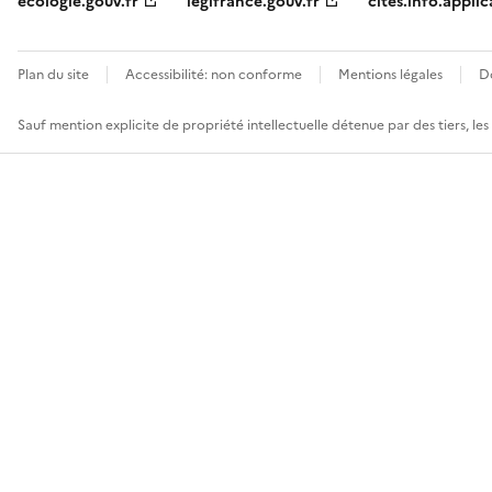
ecologie.gouv.fr
legifrance.gouv.fr
cites.info.applic
Plan du site
Accessibilité: non conforme
Mentions légales
D
Sauf mention explicite de propriété intellectuelle détenue par des tiers, le