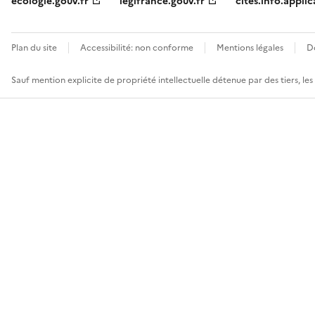
ecologie.gouv.fr
legifrance.gouv.fr
cites.info.applic
Plan du site
Accessibilité: non conforme
Mentions légales
D
Sauf mention explicite de propriété intellectuelle détenue par des tiers, le