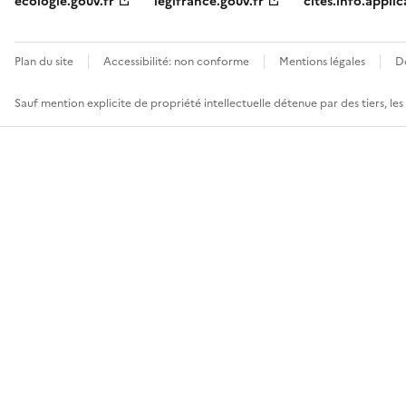
ecologie.gouv.fr
legifrance.gouv.fr
cites.info.applic
Plan du site
Accessibilité: non conforme
Mentions légales
D
Sauf mention explicite de propriété intellectuelle détenue par des tiers, le