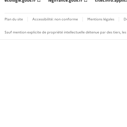
ecologie.gouv.fr
legifrance.gouv.fr
cites.info.applic
Plan du site
Accessibilité: non conforme
Mentions légales
D
Sauf mention explicite de propriété intellectuelle détenue par des tiers, le