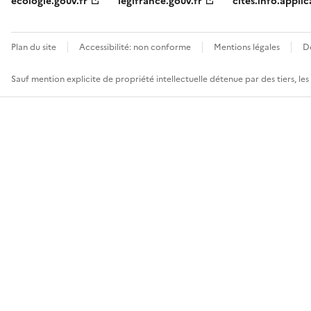
ecologie.gouv.fr
legifrance.gouv.fr
cites.info.applic
Plan du site
Accessibilité: non conforme
Mentions légales
D
Sauf mention explicite de propriété intellectuelle détenue par des tiers, le