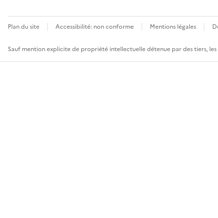
Plan du site
Accessibilité: non conforme
Mentions légales
D
Sauf mention explicite de propriété intellectuelle détenue par des tiers, le