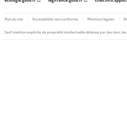
ecologie.gouv.fr
legifrance.gouv.fr
cites.info.applic
Plan du site
Accessibilité: non conforme
Mentions légales
D
Sauf mention explicite de propriété intellectuelle détenue par des tiers, le