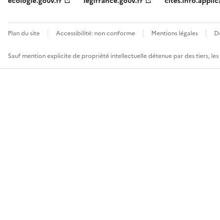
ecologie.gouv.fr
legifrance.gouv.fr
cites.info.applic
Plan du site
Accessibilité: non conforme
Mentions légales
D
Sauf mention explicite de propriété intellectuelle détenue par des tiers, le