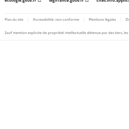
ecologie.gouv.fr
legifrance.gouv.fr
cites.info.applic
Plan du site
Accessibilité: non conforme
Mentions légales
D
Sauf mention explicite de propriété intellectuelle détenue par des tiers, le