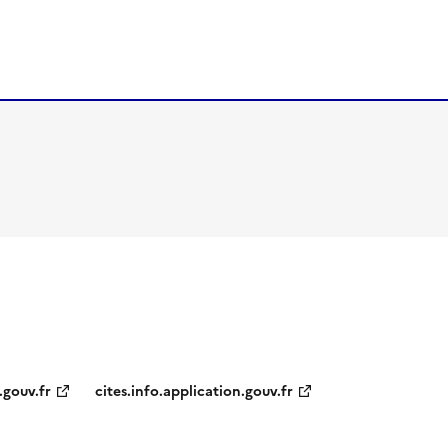
.gouv.fr
cites.info.application.gouv.fr