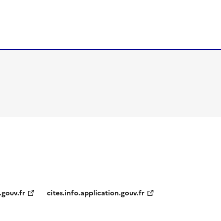
.gouv.fr
cites.info.application.gouv.fr