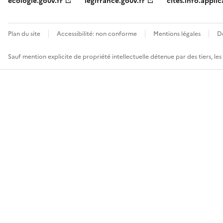
ecologie.gouv.fr
legifrance.gouv.fr
cites.info.applic
Plan du site
Accessibilité: non conforme
Mentions légales
D
Sauf mention explicite de propriété intellectuelle détenue par des tiers, le