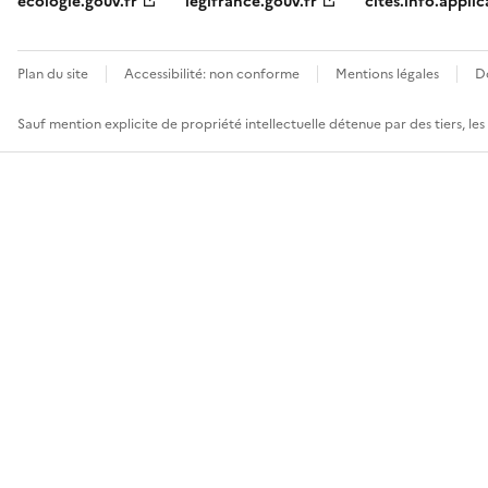
ecologie.gouv.fr
legifrance.gouv.fr
cites.info.applic
Plan du site
Accessibilité: non conforme
Mentions légales
D
Sauf mention explicite de propriété intellectuelle détenue par des tiers, le