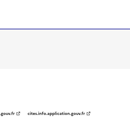
.gouv.fr
cites.info.application.gouv.fr