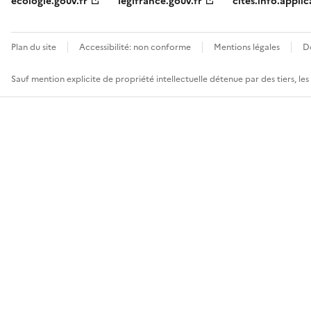
ecologie.gouv.fr
legifrance.gouv.fr
cites.info.applic
Plan du site
Accessibilité: non conforme
Mentions légales
D
Sauf mention explicite de propriété intellectuelle détenue par des tiers, le