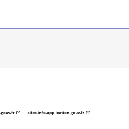
.gouv.fr
cites.info.application.gouv.fr