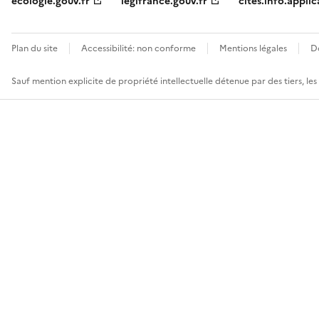
ecologie.gouv.fr
legifrance.gouv.fr
cites.info.applic
Plan du site
Accessibilité: non conforme
Mentions légales
D
Sauf mention explicite de propriété intellectuelle détenue par des tiers, le