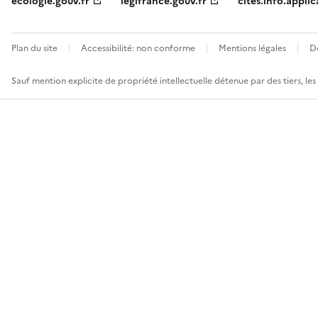
ecologie.gouv.fr
legifrance.gouv.fr
cites.info.applic
Plan du site
Accessibilité: non conforme
Mentions légales
D
Sauf mention explicite de propriété intellectuelle détenue par des tiers, le