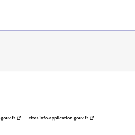
.gouv.fr
cites.info.application.gouv.fr