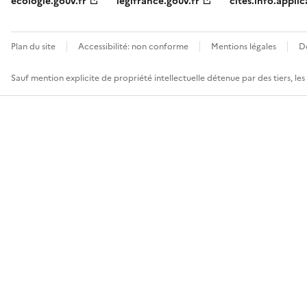
ecologie.gouv.fr
legifrance.gouv.fr
cites.info.applic
Plan du site
Accessibilité: non conforme
Mentions légales
D
Sauf mention explicite de propriété intellectuelle détenue par des tiers, le