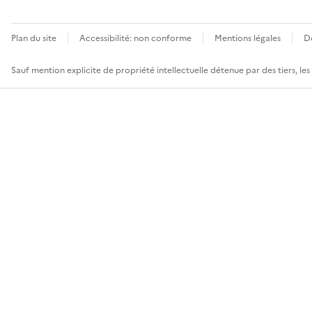
Plan du site
Accessibilité: non conforme
Mentions légales
D
Sauf mention explicite de propriété intellectuelle détenue par des tiers, le