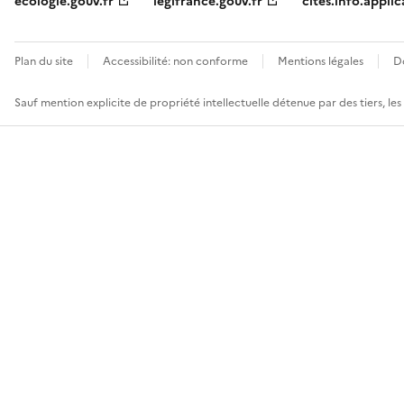
ecologie.gouv.fr
legifrance.gouv.fr
cites.info.applic
Plan du site
Accessibilité: non conforme
Mentions légales
D
Sauf mention explicite de propriété intellectuelle détenue par des tiers, le