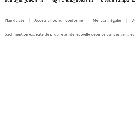
ecologie.gouv.fr
legifrance.gouv.fr
cites.info.applic
Plan du site
Accessibilité: non conforme
Mentions légales
D
Sauf mention explicite de propriété intellectuelle détenue par des tiers, le