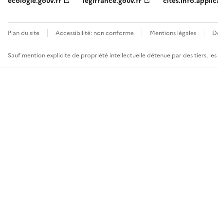
ecologie.gouv.fr
legifrance.gouv.fr
cites.info.applic
Plan du site
Accessibilité: non conforme
Mentions légales
D
Sauf mention explicite de propriété intellectuelle détenue par des tiers, le