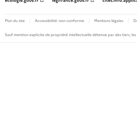
ecologie.gouv.fr
legifrance.gouv.fr
cites.info.applic
Plan du site
Accessibilité: non conforme
Mentions légales
D
Sauf mention explicite de propriété intellectuelle détenue par des tiers, le