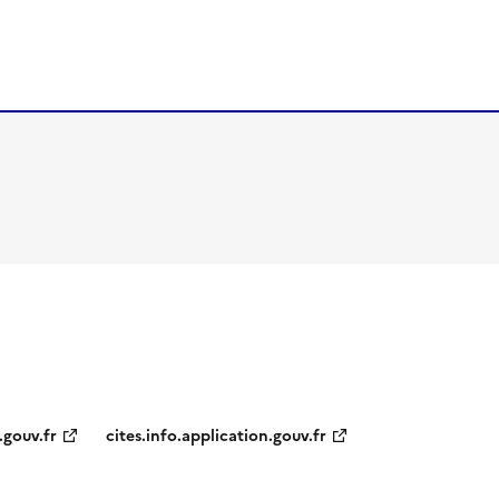
.gouv.fr
cites.info.application.gouv.fr