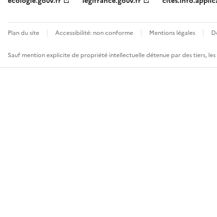
ecologie.gouv.fr
legifrance.gouv.fr
cites.info.applic
Plan du site
Accessibilité: non conforme
Mentions légales
D
Sauf mention explicite de propriété intellectuelle détenue par des tiers, le