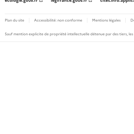
ecologie.gouv.fr
legifrance.gouv.fr
cites.info.applic
Plan du site
Accessibilité: non conforme
Mentions légales
D
Sauf mention explicite de propriété intellectuelle détenue par des tiers, le