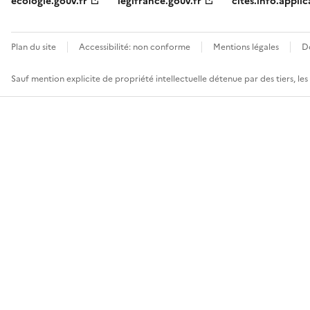
ecologie.gouv.fr
legifrance.gouv.fr
cites.info.applic
Plan du site
Accessibilité: non conforme
Mentions légales
D
Sauf mention explicite de propriété intellectuelle détenue par des tiers, le