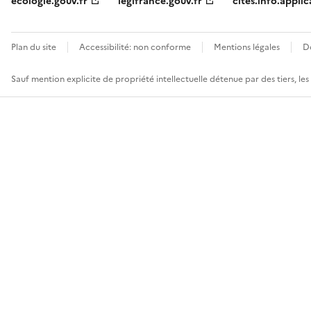
ecologie.gouv.fr
legifrance.gouv.fr
cites.info.applic
Plan du site
Accessibilité: non conforme
Mentions légales
D
Sauf mention explicite de propriété intellectuelle détenue par des tiers, le