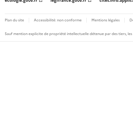
ecologie.gouv.fr
legifrance.gouv.fr
cites.info.applic
Plan du site
Accessibilité: non conforme
Mentions légales
D
Sauf mention explicite de propriété intellectuelle détenue par des tiers, le