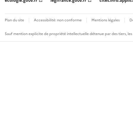
ecologie.gouv.fr
legifrance.gouv.fr
cites.info.applic
Plan du site
Accessibilité: non conforme
Mentions légales
D
Sauf mention explicite de propriété intellectuelle détenue par des tiers, le