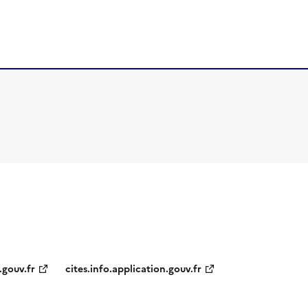
.gouv.fr
cites.info.application.gouv.fr