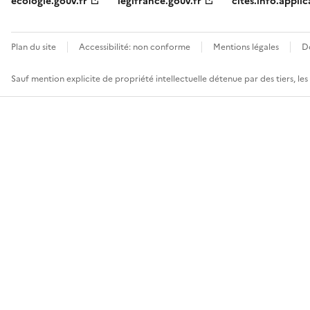
ecologie.gouv.fr
legifrance.gouv.fr
cites.info.applic
Plan du site
Accessibilité: non conforme
Mentions légales
D
Sauf mention explicite de propriété intellectuelle détenue par des tiers, le