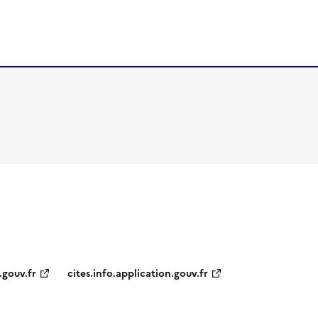
.gouv.fr
cites.info.application.gouv.fr