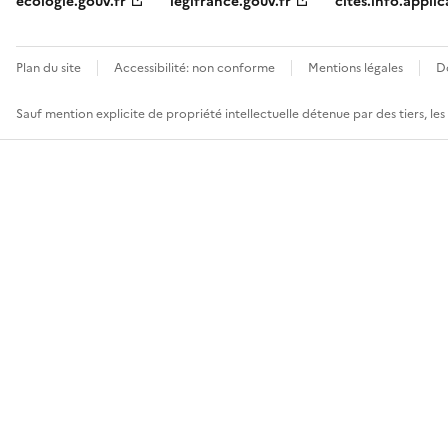
ecologie.gouv.fr
legifrance.gouv.fr
cites.info.applic
Plan du site
Accessibilité: non conforme
Mentions légales
D
Sauf mention explicite de propriété intellectuelle détenue par des tiers, le