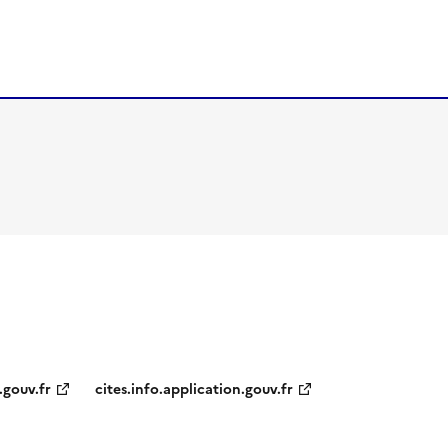
.gouv.fr
cites.info.application.gouv.fr