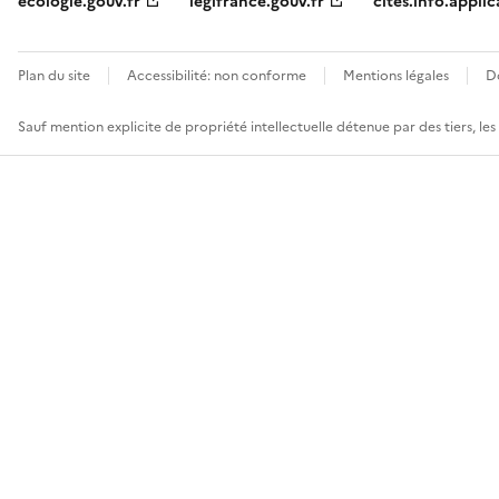
ecologie.gouv.fr
legifrance.gouv.fr
cites.info.applic
Plan du site
Accessibilité: non conforme
Mentions légales
D
Sauf mention explicite de propriété intellectuelle détenue par des tiers, le