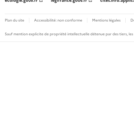
ecologie.gouv.fr
legifrance.gouv.fr
cites.info.applic
Plan du site
Accessibilité: non conforme
Mentions légales
D
Sauf mention explicite de propriété intellectuelle détenue par des tiers, le