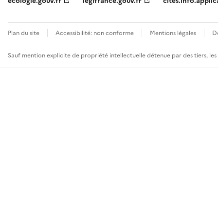
ecologie.gouv.fr
legifrance.gouv.fr
cites.info.applic
Plan du site
Accessibilité: non conforme
Mentions légales
D
Sauf mention explicite de propriété intellectuelle détenue par des tiers, le