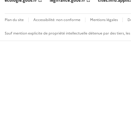
ecologie.gouv.fr
legifrance.gouv.fr
cites.info.applic
Plan du site
Accessibilité: non conforme
Mentions légales
D
Sauf mention explicite de propriété intellectuelle détenue par des tiers, le