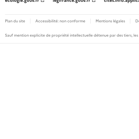
ecologie.gouv.fr
legifrance.gouv.fr
cites.info.applic
Plan du site
Accessibilité: non conforme
Mentions légales
D
Sauf mention explicite de propriété intellectuelle détenue par des tiers, le