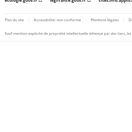
ecologie.gouv.fr
legifrance.gouv.fr
cites.info.applic
Plan du site
Accessibilité: non conforme
Mentions légales
D
Sauf mention explicite de propriété intellectuelle détenue par des tiers, le