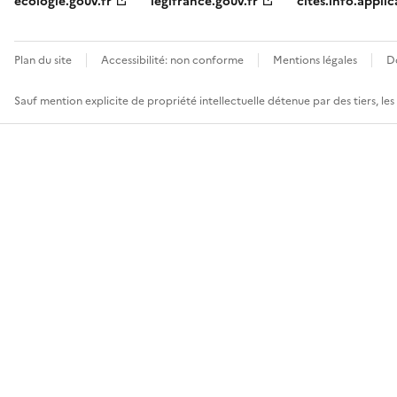
ecologie.gouv.fr
legifrance.gouv.fr
cites.info.applic
Plan du site
Accessibilité: non conforme
Mentions légales
D
Sauf mention explicite de propriété intellectuelle détenue par des tiers, le