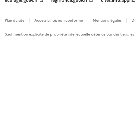
ecologie.gouv.fr
legifrance.gouv.fr
cites.info.applic
Plan du site
Accessibilité: non conforme
Mentions légales
D
Sauf mention explicite de propriété intellectuelle détenue par des tiers, le