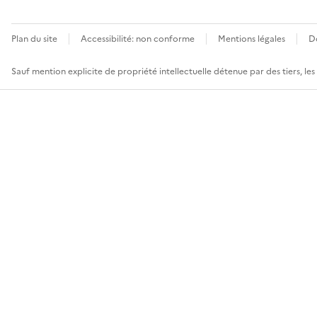
Plan du site
Accessibilité: non conforme
Mentions légales
D
Sauf mention explicite de propriété intellectuelle détenue par des tiers, le