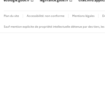
ecologie.gouv.fr
legifrance.gouv.fr
cites.info.applic
Plan du site
Accessibilité: non conforme
Mentions légales
D
Sauf mention explicite de propriété intellectuelle détenue par des tiers, le