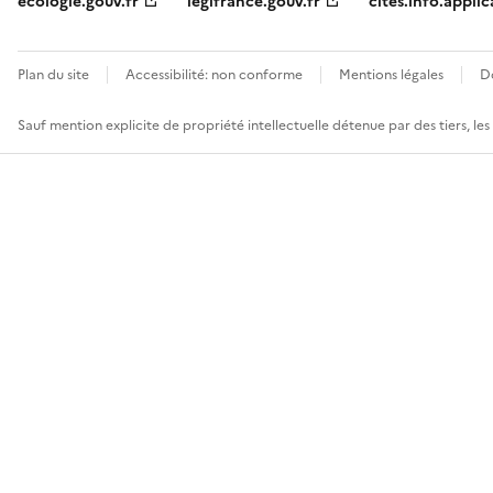
ecologie.gouv.fr
legifrance.gouv.fr
cites.info.applic
Plan du site
Accessibilité: non conforme
Mentions légales
D
Sauf mention explicite de propriété intellectuelle détenue par des tiers, le