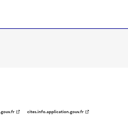
.gouv.fr
cites.info.application.gouv.fr